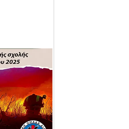
λοντής
σε την
ου Εδώ!